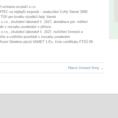
ochrana ovzduší s.r.o.
MTEC za nejlepší exponát – analyzátor CxHy Vamet 2000
u TÜV pro kvalitu výrobků řady Vamet
r.o., zkušební laboratoř č. 1527, akreditace pro měření
dběr v rozsahu uvedeném v příloze
.o., zkušební laboratoř č. 1527, rozšíření činnosti a
ního a vnitřního prostředí v rozsahu uvedeném
ařízení Detektor plynů VAMET 1 Ex, číslo certifikátu FTZÚ 09
Hlavní činnosti firmy
→