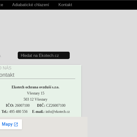
ce
Adiabatické chlazení
Kontakt
A
O NÁS
ontakt
Ekotech ochrana ovzduší s.r.o.
Všestary 15
503 12 Všestary
IČO:
26007100
DIČ:
CZ26007100
Tel.:
495 480 556
E-mail.:
info@ekotech.cz