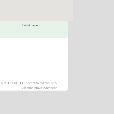
Zvětšit mapu
© 2012
EKOTECH ochrana ovzduší s.r.o.
Všechna práva vyhrazena