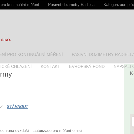
 pro kontinuální měření
Pasivní dozimetry Radiella
Kategorizace prá
ENÍ PRO KONTINUÁLNÍ MĚŘENÍ
PASIVNÍ DOZIMETRY RADIELL
TICKÉ CHLAZENÍ
KONTAKT
EVROPSKÝ FOND
NAPSALI 
irmy
K
22 –
STÁHNOUT
chrana ovzduší – autorizace pro měření emisí