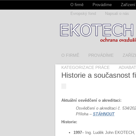
O firmě
Provádíme
Zařízení
Evropský fond
Napsali o nás
O FIRMĚ
PROVÁDÍME
ZAŘÍZ
KATEGORIZACE PRÁCE
ADIABA
Historie a současnost f
Aktuální osvědčení o akreditaci:
Osvědčení o akreditaci č. 534/20
Příloha –
STÁHNOUT
Historie:
1997
– Ing. Luděk John EKOTECH, o