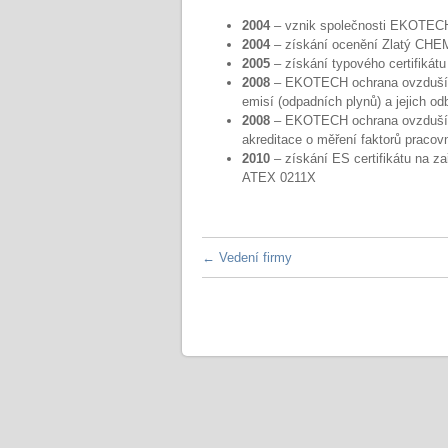
2004
– vznik společnosti EKOTECH 
2004
– získání ocenění Zlatý CHE
2005
– získání typového certifikát
2008
– EKOTECH ochrana ovzduší s.
emisí (odpadních plynů) a jejich o
2008
– EKOTECH ochrana ovzduší s.r
akreditace o měření faktorů pracov
2010
– získání ES certifikátu na z
ATEX 0211X
←
Vedení firmy